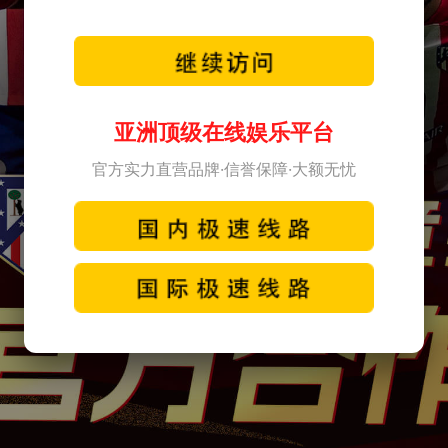
亚洲顶级在线娱乐平台
官方实力直营品牌·信誉保障·大额无忧